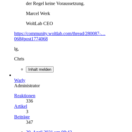
der Regel keine Voraussetzung.
Marcel Werk
WoltLab CEO
https://community.woltlab.com/thread/280087-…
068#post1774068
lg,
Chris
Inhalt melden
Warly
Administrator
Reaktionen
336
Artikel
3
Beiträge
347