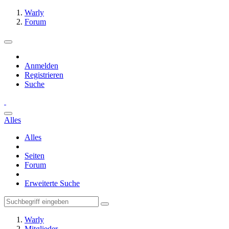
Warly
Forum
Anmelden
Registrieren
Suche
Alles
Alles
Seiten
Forum
Erweiterte Suche
Warly
Mitglieder