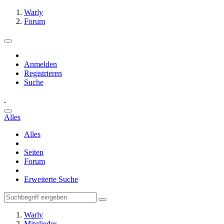
Warly
Forum
Anmelden
Registrieren
Suche
Alles
Alles
Seiten
Forum
Erweiterte Suche
Warly
Mitglieder