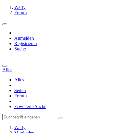
Warly
Forum
Anmelden
Registrieren
Suche
Alles
Alles
Seiten
Forum
Erweiterte Suche
Warly
Mitglieder