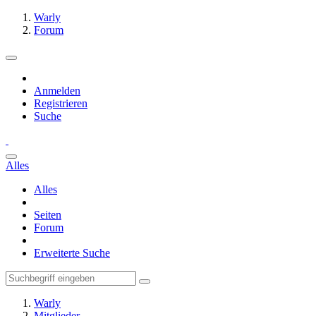
Warly
Forum
Anmelden
Registrieren
Suche
Alles
Alles
Seiten
Forum
Erweiterte Suche
Warly
Mitglieder