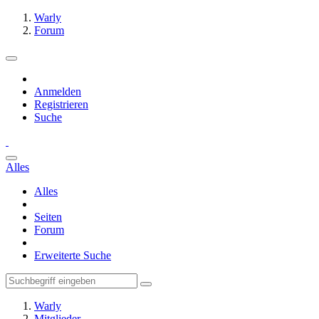
Warly
Forum
Anmelden
Registrieren
Suche
Alles
Alles
Seiten
Forum
Erweiterte Suche
Warly
Mitglieder