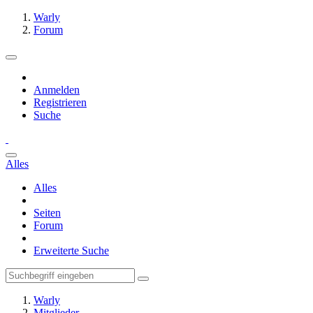
Warly
Forum
Anmelden
Registrieren
Suche
Alles
Alles
Seiten
Forum
Erweiterte Suche
Warly
Mitglieder