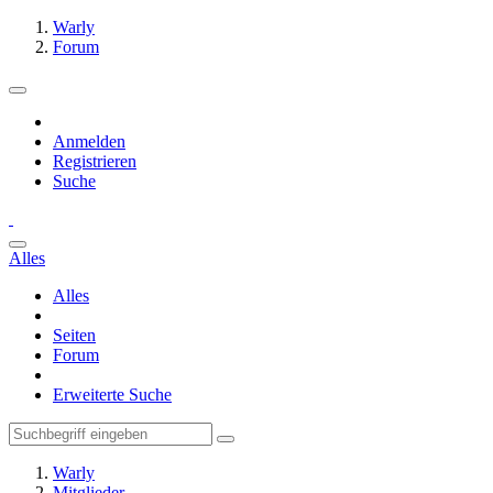
Warly
Forum
Anmelden
Registrieren
Suche
Alles
Alles
Seiten
Forum
Erweiterte Suche
Warly
Mitglieder