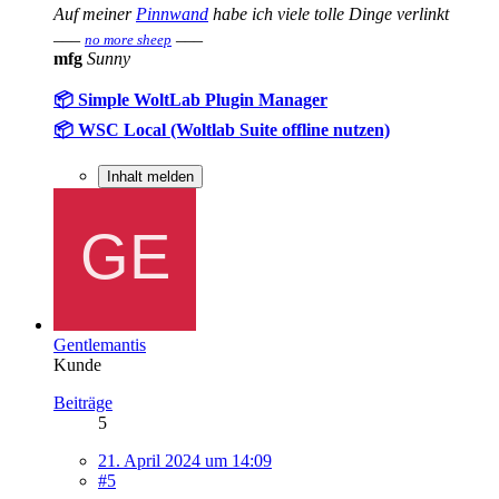
Auf meiner
Pinnwand
habe ich viele tolle Dinge verlinkt
___
___
no more sheep
mfg
Sunny
📦 Simple WoltLab Plugin Manager
📦 WSC Local (Woltlab Suite offline nutzen)
Inhalt melden
Gentlemantis
Kunde
Beiträge
5
21. April 2024 um 14:09
#5