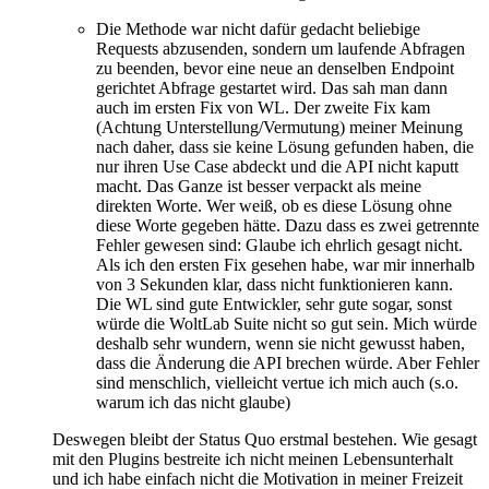
Die Methode war nicht dafür gedacht beliebige
Requests abzusenden, sondern um laufende Abfragen
zu beenden, bevor eine neue an denselben Endpoint
gerichtet Abfrage gestartet wird. Das sah man dann
auch im ersten Fix von WL. Der zweite Fix kam
(Achtung Unterstellung/Vermutung) meiner Meinung
nach daher, dass sie keine Lösung gefunden haben, die
nur ihren Use Case abdeckt und die API nicht kaputt
macht. Das Ganze ist besser verpackt als meine
direkten Worte. Wer weiß, ob es diese Lösung ohne
diese Worte gegeben hätte. Dazu dass es zwei getrennte
Fehler gewesen sind: Glaube ich ehrlich gesagt nicht.
Als ich den ersten Fix gesehen habe, war mir innerhalb
von 3 Sekunden klar, dass nicht funktionieren kann.
Die WL sind gute Entwickler, sehr gute sogar, sonst
würde die WoltLab Suite nicht so gut sein. Mich würde
deshalb sehr wundern, wenn sie nicht gewusst haben,
dass die Änderung die API brechen würde. Aber Fehler
sind menschlich, vielleicht vertue ich mich auch (s.o.
warum ich das nicht glaube)
Deswegen bleibt der Status Quo erstmal bestehen. Wie gesagt
mit den Plugins bestreite ich nicht meinen Lebensunterhalt
und ich habe einfach nicht die Motivation in meiner Freizeit