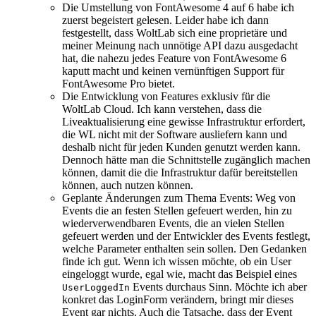
Die Umstellung von FontAwesome 4 auf 6 habe ich
zuerst begeistert gelesen. Leider habe ich dann
festgestellt, dass WoltLab sich eine proprietäre und
meiner Meinung nach unnötige API dazu ausgedacht
hat, die nahezu jedes Feature von FontAwesome 6
kaputt macht und keinen vernünftigen Support für
FontAwesome Pro bietet.
Die Entwicklung von Features exklusiv für die
WoltLab Cloud. Ich kann verstehen, dass die
Liveaktualisierung eine gewisse Infrastruktur erfordert,
die WL nicht mit der Software ausliefern kann und
deshalb nicht für jeden Kunden genutzt werden kann.
Dennoch hätte man die Schnittstelle zugänglich machen
können, damit die die Infrastruktur dafür bereitstellen
können, auch nutzen können.
Geplante Änderungen zum Thema Events: Weg von
Events die an festen Stellen gefeuert werden, hin zu
wiederverwendbaren Events, die an vielen Stellen
gefeuert werden und der Entwickler des Events festlegt,
welche Parameter enthalten sein sollen. Den Gedanken
finde ich gut. Wenn ich wissen möchte, ob ein User
eingeloggt wurde, egal wie, macht das Beispiel eines
Events durchaus Sinn. Möchte ich aber
UserLoggedIn
konkret das LoginForm verändern, bringt mir dieses
Event gar nichts. Auch die Tatsache, dass der Event