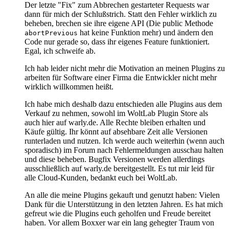
Der letzte "Fix" zum Abbrechen gestarteter Requests war
dann für mich der Schlußstrich. Statt den Fehler wirklich zu
beheben, brechen sie ihre eigene API (Die public Methode
hat keine Funktion mehr) und ändern den
abortPrevious
Code nur gerade so, dass ihr eigenes Feature funktioniert.
Egal, ich schweife ab.
Ich hab leider nicht mehr die Motivation an meinen Plugins zu
arbeiten für Software einer Firma die Entwickler nicht mehr
wirklich willkommen heißt.
Ich habe mich deshalb dazu entschieden alle Plugins aus dem
Verkauf zu nehmen, sowohl im WoltLab Plugin Store als
auch hier auf warly.de. Alle Rechte bleiben erhalten und
Käufe gültig. Ihr könnt auf absehbare Zeit alle Versionen
runterladen und nutzen. Ich werde auch weiterhin (wenn auch
sporadisch) im Forum nach Fehlermeldungen ausschau halten
und diese beheben. Bugfix Versionen werden allerdings
ausschließlich auf warly.de bereitgestellt. Es tut mir leid für
alle Cloud-Kunden, bedankt euch bei WoltLab.
An alle die meine Plugins gekauft und genutzt haben: Vielen
Dank für die Unterstützung in den letzten Jahren. Es hat mich
gefreut wie die Plugins euch geholfen und Freude bereitet
haben. Vor allem Boxxer war ein lang gehegter Traum von