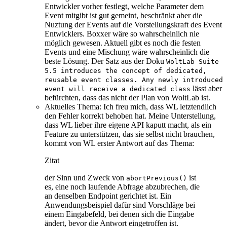
Entwickler vorher festlegt, welche Parameter dem
Event mitgibt ist gut gemeint, beschränkt aber die
Nuztung der Events auf die Vorstellungskraft des Event
Entwicklers. Boxxer wäre so wahrscheinlich nie
möglich gewesen. Aktuell gibt es noch die festen
Events und eine Mischung wäre wahrscheinlich die
beste Lösung. Der Satz aus der Doku
WoltLab Suite
5.5 introduces the concept of dedicated,
reusable event classes. Any newly introduced
lässt aber
event will receive a dedicated class
befürchten, dass das nicht der Plan von WoltLab ist.
Aktuelles Thema: Ich freu mich, dass WL letztendlich
den Fehler korrekt behoben hat. Meine Unterstellung,
dass WL lieber ihre eigene API kaputt macht, als ein
Feature zu unterstützen, das sie selbst nicht brauchen,
kommt von WL erster Antwort auf das Thema:
Zitat
der Sinn und Zweck von
ist
abortPrevious()
es, eine noch laufende Abfrage abzubrechen, die
an denselben Endpoint gerichtet ist. Ein
Anwendungsbeispiel dafür sind Vorschläge bei
einem Eingabefeld, bei denen sich die Eingabe
ändert, bevor die Antwort eingetroffen ist.