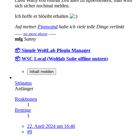
Lasst Warly erst einmal Zeit alles zu üpberdenken, man wird
sich sicher nochmal melden.
Ich hoffe er blöeibt erhalten
Auf meiner
Pinnwand
habe ich viele tolle Dinge verlinkt
___
___
no more sheep
mfg
Sunny
📦 Simple WoltLab Plugin Manager
📦 WSC Local (Woltlab Suite offline nutzen)
Inhalt melden
Strigatus
Anfänger
Reaktionen
1
Beiträge
1
22. April 2024 um 16:46
#9